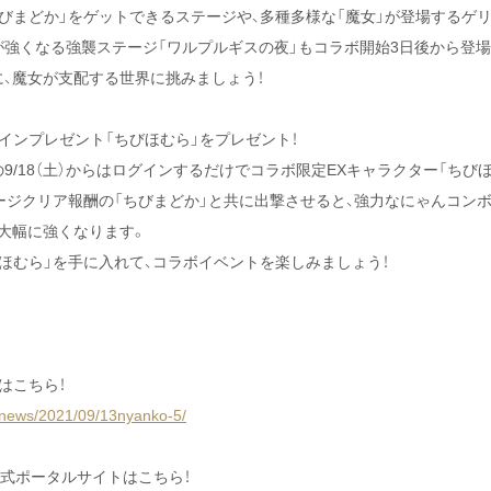
びまどか」をゲットできるステージや、多種多様な「魔女」が登場するゲリ
強くなる強襲ステージ「ワルプルギスの夜」もコラボ開始3日後から登場
、魔女が支配する世界に挑みましょう！
インプレゼント「ちびほむら」をプレゼント！
9/18（土）からはログインするだけでコラボ限定EXキャラクター「ちび
ージクリア報酬の「ちびまどか」と共に出撃させると、強力なにゃんコンボ
大幅に強くなります。
ほむら」を手に入れて、コラボイベントを楽しみましょう！
はこちら！
/news/2021/09/13nyanko-5/
公式ポータルサイトはこちら！