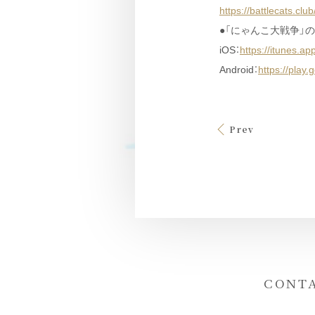
https://battlecats.club
●「にゃんこ大戦争」
iOS：
https://itunes.a
Android：
https://play
Prev
CONT