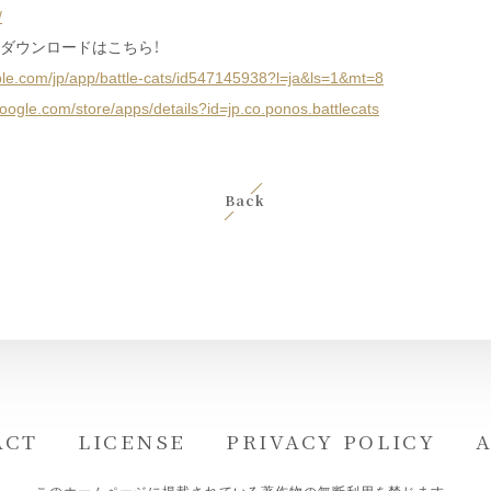
/
のダウンロードはこちら！
pple.com/jp/app/battle-cats/id547145938?l=ja&ls=1&mt=8
.google.com/store/apps/details?id=jp.co.ponos.battlecats
Back
ACT
LICENSE
PRIVACY POLICY
A